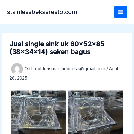
Lewati
ke
stainlessbekasresto.com
konten
Jual single sink uk 60x52x85
(38x34x14) seken bagus
Oleh
goldensmartindonesia@gmail.com
/
April
28, 2025