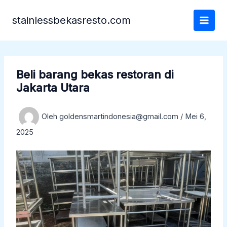
Lewati
ke
stainlessbekasresto.com
konten
Beli barang bekas restoran di
Jakarta Utara
Oleh
goldensmartindonesia@gmail.com
/
Mei 6,
2025